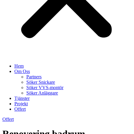
Hem
Om Oss
Partners
Söker Snickare
Söker VVS-montör
Söker Anläggare
Tjänster
Projekt
Offert
Offert
Renovering badrum