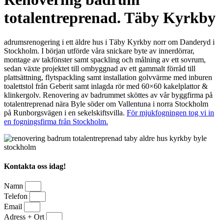
totalentreprenad. Täby Kyrkby
adrumsrenogering i ett äldre hus i Täby Kyrkby norr om Danderyd i
Stockholm. I början utförde våra snickare byte av innerdörrar,
montage av takfönster samt spackling och målning av ett sovrum,
sedan växte projektet till ombyggnad av ett gammalt förråd till
plattsättning, flytspackling samt installation golvvärme med inburen
toalettstol från Geberit samt inlagda rör med 60×60 kakelplattor &
klinkergolv. Renovering av badrummet sköttes av vår byggfirma på
totalentreprenad nära Byle söder om Vallentuna i norra Stockholm
på Runborgsvägen i en sekelskiftsvilla.
För mjukfogningen tog vi in
en fogningsfirma från Stockholm.
Kontakta oss idag!
Namn
Telefon
Email
Adress + Ort