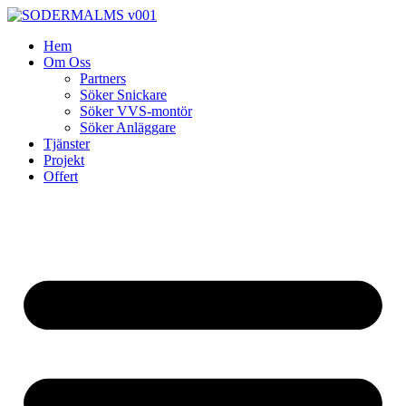
Skip
to
Hem
content
Om Oss
Partners
Söker Snickare
Söker VVS-montör
Söker Anläggare
Tjänster
Projekt
Offert