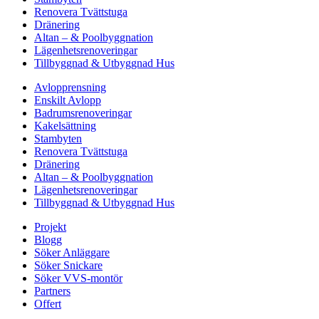
Renovera Tvättstuga
Dränering
Altan – & Poolbyggnation
Lägenhetsrenoveringar
Tillbyggnad & Utbyggnad Hus
Avlopprensning
Enskilt Avlopp
Badrumsrenoveringar
Kakelsättning
Stambyten
Renovera Tvättstuga
Dränering
Altan – & Poolbyggnation
Lägenhetsrenoveringar
Tillbyggnad & Utbyggnad Hus
Projekt
Blogg
Söker Anläggare
Söker Snickare
Söker VVS-montör
Partners
Offert