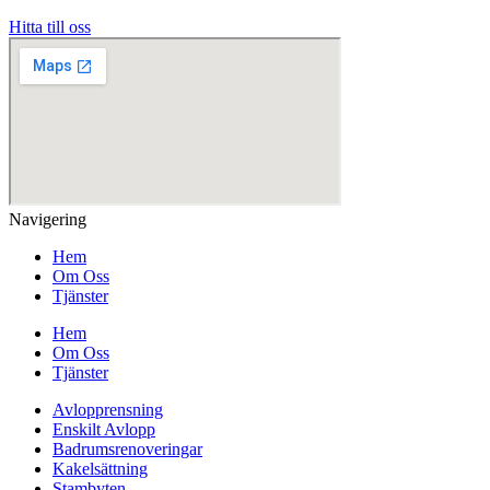
Hitta till oss
Navigering
Hem
Om Oss
Tjänster
Hem
Om Oss
Tjänster
Avlopprensning
Enskilt Avlopp
Badrumsrenoveringar
Kakelsättning
Stambyten