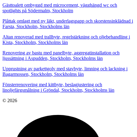
Gästtoalett ombyggd med microcement, vägghängd wc och
spotlights på Södermalm, Stockholm
Plåttak omlagt med ny läkt, underlagspapp och skorstensinklädnad i
Farsta, Stockholm, Stockholms län
Altan renoverad med trallbyte, regelstärkning och oljebehandling i
Kista, Stockholm, Stockholms län
Renovering av bastu med panelbyte, aggregatinstallation och
ljussättning i Aspudden, Stockholm, Stockholms län
Upprustning av parkettgolv med stavbyte, limning och lackning i
Bagarmossen, Stockholm, Stockholms län
Fönsterrenovering med kittbyte, beslagjustering och
linoljefärgsmålning i Gröndal, Stockholm, Stockholms län
© 2026