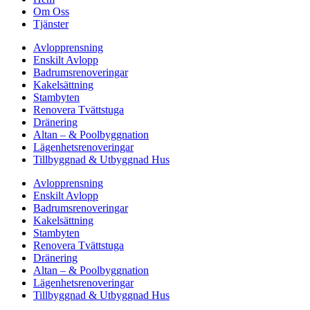
Om Oss
Tjänster
Avlopprensning
Enskilt Avlopp
Badrumsrenoveringar
Kakelsättning
Stambyten
Renovera Tvättstuga
Dränering
Altan – & Poolbyggnation
Lägenhetsrenoveringar
Tillbyggnad & Utbyggnad Hus
Avlopprensning
Enskilt Avlopp
Badrumsrenoveringar
Kakelsättning
Stambyten
Renovera Tvättstuga
Dränering
Altan – & Poolbyggnation
Lägenhetsrenoveringar
Tillbyggnad & Utbyggnad Hus