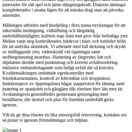
justerades för rätt spel och jämn stängningskraft. Diskreta tätningar
kompletterades i utsatta lägen för att minska drag utan att påverka
utseendet.
Målningen utfördes med linoljefärg i flera tunna strykningar för att
säkerställa inträngning, vidhäftning och långsiktig
underhållsmöjlighet; kulören togs fram mot prov från befintliga ytor.
Mellan varje steg kontrollerades fuktkvot i träet, och torktider hölls
för att undvika skinntork. Vi arbetade med full täckning och skydd
av intilliggande ytor, väderskydd vid öppningar samt
stoftbegränsning inomhus. Hantering av färgrester, kitt och
slipdamm skedde med punktutsug och korrekt avfallssortering,
inklusive omhändertagande som farligt avfall där så krävdes.
Kvalitetssäkringen omfattade egenkontroller med
fotodokumentation, kontroll av kittvinklar och droppnäsor,
funktionsprov av öppningsbara bågar, papperstest för tätning samt
justering av spanjolett och gångjärn tills rörelsen blev lätt men tät.
Avslutningsvis genomfördes gemensam genomgång med
beställaren, där skötsel och plan för framtida underhåll gicks
igenom.
Vill du ge dina fönster en lika omsorgsfull renovering, kontakta oss
så pratar vi igenom förutsättningar och tidplan.