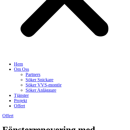
Hem
Om Oss
Partners
Söker Snickare
Söker VVS-montör
Söker Anläggare
Tjänster
Projekt
Offert
Offert
Fönsterrenovering med