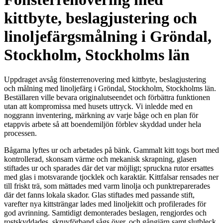
kittbyte, beslagjustering och
linoljefärgsmålning i Gröndal,
Stockholm, Stockholms län
Uppdraget avsåg fönsterrenovering med kittbyte, beslagjustering
och målning med linoljefärg i Gröndal, Stockholm, Stockholms län.
Beställaren ville bevara originalutseendet och förbättra funktionen
utan att kompromissa med husets uttryck. Vi inledde med en
noggrann inventering, märkning av varje båge och en plan för
etappvis arbete så att boendemiljön förblev skyddad under hela
processen.
Bågarna lyftes ur och arbetades på bänk. Gammalt kitt togs bort med
kontrollerad, skonsam värme och mekanisk skrapning, glasen
stiftades ur och sparades där det var möjligt; spruckna rutor ersattes
med glas i motsvarande tjocklek och karaktär. Kittfalsar rensades ner
till friskt trä, som mättades med varm linolja och punktreparerades
där det fanns lokala skador. Glas stiftades med passande stift,
varefter nya kittsträngar lades med linoljekitt och profilerades för
god avrinning. Samtidigt demonterades beslagen, rengjordes och
rostskyddades, skruvförband sågs över, och gångjärn samt slutbleck