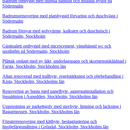
Badrum ombyggt med dubbla handfat och infällda hyllor på
Södermalm
Badrumsrenovering med platsbyggd förvaring och duschvägg i
Södermalm
Badrum förnyat med golvvärme, kalksten och duschnisch i
Södermalm, Stockholm
Gästtoalett ombyggd med microcement, vägghängd wc och
spotlights på Södermalm, Stockholm
Plåttak omlagt med ny läkt, underlagspapp och skorstensinklädnad i
Farsta, Stockholm, Stockholms län
Altan renoverad med trallbyte, regelstärkning och oljebehandling i
Kista, Stockholm, Stockholms län
Renovering av bastu med panelbyte, aggregatinstallation och
ljussättning i Aspudden, Stockholm, Stockholms län
Upprustning av parkettgolv med stavbyte, limning och lackning i
Bagarmossen, Stockholm, Stockholms län
Fönsterrenovering med kittbyte, beslagjustering och
linoljefärgsmålning i Gröndal, Stockholm, Stockholms län