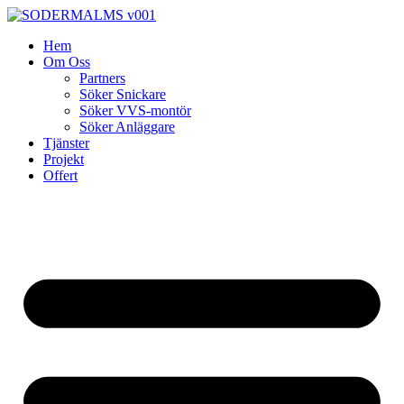
Skip
to
Hem
content
Om Oss
Partners
Söker Snickare
Söker VVS-montör
Söker Anläggare
Tjänster
Projekt
Offert