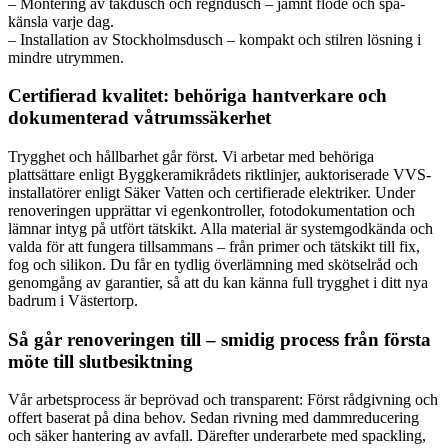
– Montering av takdusch och regndusch – jämnt flöde och spa-
känsla varje dag.
– Installation av Stockholmsdusch – kompakt och stilren lösning i
mindre utrymmen.
Certifierad kvalitet: behöriga hantverkare och
dokumenterad våtrumssäkerhet
Trygghet och hållbarhet går först. Vi arbetar med behöriga
plattsättare enligt Byggkeramikrådets riktlinjer, auktoriserade VVS-
installatörer enligt Säker Vatten och certifierade elektriker. Under
renoveringen upprättar vi egenkontroller, fotodokumentation och
lämnar intyg på utfört tätskikt. Alla material är systemgodkända och
valda för att fungera tillsammans – från primer och tätskikt till fix,
fog och silikon. Du får en tydlig överlämning med skötselråd och
genomgång av garantier, så att du kan känna full trygghet i ditt nya
badrum i Västertorp.
Så går renoveringen till – smidig process från första
möte till slutbesiktning
Vår arbetsprocess är beprövad och transparent: Först rådgivning och
offert baserat på dina behov. Sedan rivning med dammreducering
och säker hantering av avfall. Därefter underarbete med spackling,