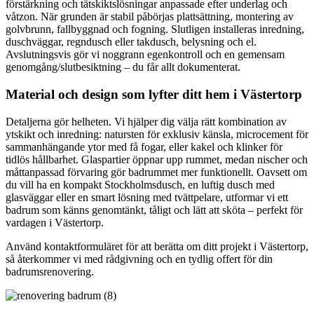
förstärkning och tätskiktslösningar anpassade efter underlag och
våtzon. När grunden är stabil påbörjas plattsättning, montering av
golvbrunn, fallbyggnad och fogning. Slutligen installeras inredning,
duschväggar, regndusch eller takdusch, belysning och el.
Avslutningsvis gör vi noggrann egenkontroll och en gemensam
genomgång/slutbesiktning – du får allt dokumenterat.
Material och design som lyfter ditt hem i Västertorp
Detaljerna gör helheten. Vi hjälper dig välja rätt kombination av
ytskikt och inredning: natursten för exklusiv känsla, microcement för
sammanhängande ytor med få fogar, eller kakel och klinker för
tidlös hållbarhet. Glaspartier öppnar upp rummet, medan nischer och
måttanpassad förvaring gör badrummet mer funktionellt. Oavsett om
du vill ha en kompakt Stockholmsdusch, en luftig dusch med
glasväggar eller en smart lösning med tvättpelare, utformar vi ett
badrum som känns genomtänkt, tåligt och lätt att sköta – perfekt för
vardagen i Västertorp.
Använd kontaktformuläret för att berätta om ditt projekt i Västertorp,
så återkommer vi med rådgivning och en tydlig offert för din
badrumsrenovering.