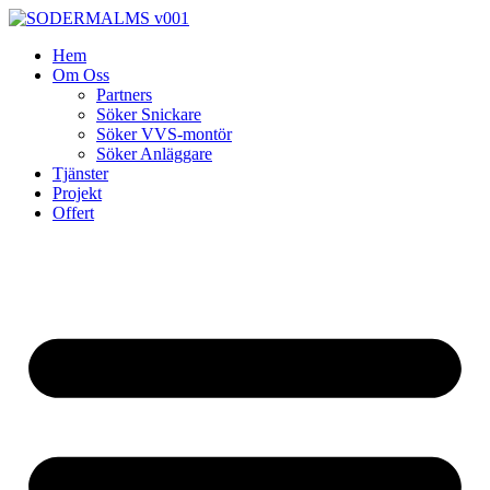
Skip
to
Hem
content
Om Oss
Partners
Söker Snickare
Söker VVS-montör
Söker Anläggare
Tjänster
Projekt
Offert