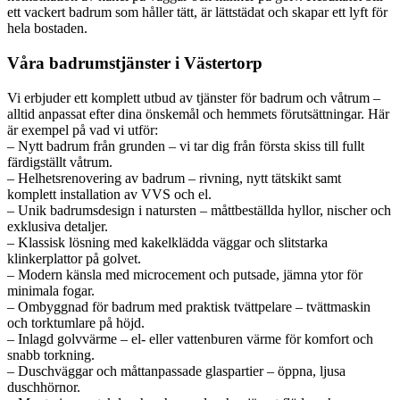
ett vackert badrum som håller tätt, är lättstädat och skapar ett lyft för
hela bostaden.
Våra badrumstjänster i Västertorp
Vi erbjuder ett komplett utbud av tjänster för badrum och våtrum –
alltid anpassat efter dina önskemål och hemmets förutsättningar. Här
är exempel på vad vi utför:
– Nytt badrum från grunden – vi tar dig från första skiss till fullt
färdigställt våtrum.
– Helhetsrenovering av badrum – rivning, nytt tätskikt samt
komplett installation av VVS och el.
– Unik badrumsdesign i natursten – måttbeställda hyllor, nischer och
exklusiva detaljer.
– Klassisk lösning med kakelklädda väggar och slitstarka
klinkerplattor på golvet.
– Modern känsla med microcement och putsade, jämna ytor för
minimala fogar.
– Ombyggnad för badrum med praktisk tvättpelare – tvättmaskin
och torktumlare på höjd.
– Inlagd golvvärme – el- eller vattenburen värme för komfort och
snabb torkning.
– Duschväggar och måttanpassade glaspartier – öppna, ljusa
duschhörnor.