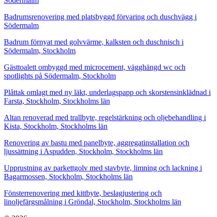
Södermalm
Badrumsrenovering med platsbyggd förvaring och duschvägg i
Södermalm
Badrum förnyat med golvvärme, kalksten och duschnisch i
Södermalm, Stockholm
Gästtoalett ombyggd med microcement, vägghängd wc och
spotlights på Södermalm, Stockholm
Plåttak omlagt med ny läkt, underlagspapp och skorstensinklädnad i
Farsta, Stockholm, Stockholms län
Altan renoverad med trallbyte, regelstärkning och oljebehandling i
Kista, Stockholm, Stockholms län
Renovering av bastu med panelbyte, aggregatinstallation och
ljussättning i Aspudden, Stockholm, Stockholms län
Upprustning av parkettgolv med stavbyte, limning och lackning i
Bagarmossen, Stockholm, Stockholms län
Fönsterrenovering med kittbyte, beslagjustering och
linoljefärgsmålning i Gröndal, Stockholm, Stockholms län