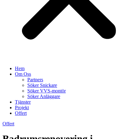
Hem
Om Oss
Partners
Söker Snickare
Söker VVS-montör
Söker Anläggare
Tjänster
Projekt
Offert
Offert
Badrumsrenovering i