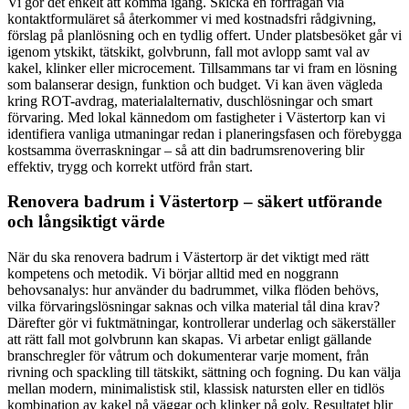
Vi gör det enkelt att komma igång. Skicka en förfrågan via
kontaktformuläret så återkommer vi med kostnadsfri rådgivning,
förslag på planlösning och en tydlig offert. Under platsbesöket går vi
igenom ytskikt, tätskikt, golvbrunn, fall mot avlopp samt val av
kakel, klinker eller microcement. Tillsammans tar vi fram en lösning
som balanserar design, funktion och budget. Vi kan även vägleda
kring ROT-avdrag, materialalternativ, duschlösningar och smart
förvaring. Med lokal kännedom om fastigheter i Västertorp kan vi
identifiera vanliga utmaningar redan i planeringsfasen och förebygga
kostsamma överraskningar – så att din badrumsrenovering blir
effektiv, trygg och korrekt utförd från start.
Renovera badrum i Västertorp – säkert utförande
och långsiktigt värde
När du ska renovera badrum i Västertorp är det viktigt med rätt
kompetens och metodik. Vi börjar alltid med en noggrann
behovsanalys: hur använder du badrummet, vilka flöden behövs,
vilka förvaringslösningar saknas och vilka material tål dina krav?
Därefter gör vi fuktmätningar, kontrollerar underlag och säkerställer
att rätt fall mot golvbrunn kan skapas. Vi arbetar enligt gällande
branschregler för våtrum och dokumenterar varje moment, från
rivning och spackling till tätskikt, sättning och fogning. Du kan välja
mellan modern, minimalistisk stil, klassisk natursten eller en tidlös
kombination av kakel på väggar och klinker på golv. Resultatet blir