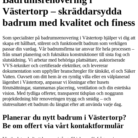
Västertorp – skräddarsydda
badrum med kvalitet och finess
Som specialister på badrumsrenovering i Västertorp hjälper vi dig att
skapa ett hållbart, stilrent och funktionellt badrum som verkligen
passar din vardag. Vår badrumsfirma tar ansvar för hela processen –
från smart planering och fuktsäkra konstruktioner till sista fog och
slutstädning. Vi arbetar med behöriga plattsättare, auktoriserade
VVS-tekniker och certifierade elektriker, och levererar
dokumentation som uppfyller branschregler för tätskikt, el och Säker
Vatten. Oavsett om ditt hem är en rymlig villa eller en välplanerad
lägenhet i Västertorp, anpassar vi lösningar efter husets
förutsättningar, stammarnas placering, ventilation och din estetiska
vision. Med tydliga offerter, transparent tidsplan och noggrann
projektledning blir renoveringen trygg och smidig – och
slutresultatet ett badrum du längtat efter att använda varje dag.
Planerar du nytt badrum i Västertorp?
Be om offert via vårt kontaktformulär