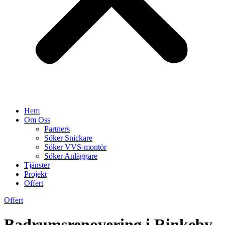
Hem
Om Oss
Partners
Söker Snickare
Söker VVS-montör
Söker Anläggare
Tjänster
Projekt
Offert
Offert
Badrumsrenovering i Rinkeby