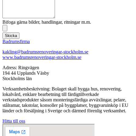
Bifoga gärna bilder, handlingar, ritningar m.m.
Skicka
Badrumsfirma
kakling@badrumsrenoveringar-stockholm.se
www.badrumsrenoveringar-stockholm.se
Adress: Ringvägen
194 44 Upplands Väsby
Stockholms län
Verksamhetsbeskrivning: Bolaget skall bygga hus, renovering,
lokalvård, enklare bearbetning till färdigtillverkade
verkstadsprodukter såsom monteringsfärdiga avväxlingar, pelare,
stålramar, takstolar, konsoller på byggplatser, byggvaruinköp i EU
länder och försäljning i Sverige och därmed förenlig verksamhet.
Hitta till oss