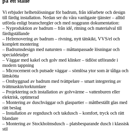
på ett ställe
Vi erbjuder helhetslösningar för badrum, från idéarbete och design
till färdig installation. Nedan ser du våra vanligaste tjänster – alltid
utförda enligt branschregler och med noggrann dokumentation:
– Nyproduktion av badrum – från idé, ritning och materialval till
färdigställande
– Helrenovering av badrum – rivning, nytt tätskikt, VVS/el och
komplett montering
– Badrumsdesign med natursten – måttanpassade lösningar och
specialdetaljer
– Väggar med kakel och golv med klinker – tidlöst utförande i
modern tappning
– Microcement och putsade väggar – sömlösa ytor som är tåliga och
lättskötta
– Ombyggnad av badrum med tvättpelare – smart integrering av
tvättmaskin/torktumlare
– Projektering och installation av golvvärme – vattenburen eller
elektrisk, optimerad
– Montering av duschväggar och glaspartier – måttbeställt glas med
rätt beslag
– Installation av regndusch och takdusch – komfort, tryck och rätt
blandare
– Montering av Stockholmsdusch – platsbesparande dusch i klassisk
stil