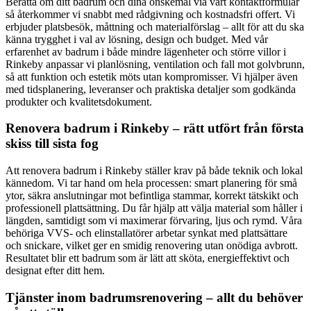
Berätta om ditt badrum och dina önskemål via vårt kontaktformulär
så återkommer vi snabbt med rådgivning och kostnadsfri offert. Vi
erbjuder platsbesök, måttning och materialförslag – allt för att du ska
känna trygghet i val av lösning, design och budget. Med vår
erfarenhet av badrum i både mindre lägenheter och större villor i
Rinkeby anpassar vi planlösning, ventilation och fall mot golvbrunn,
så att funktion och estetik möts utan kompromisser. Vi hjälper även
med tidsplanering, leveranser och praktiska detaljer som godkända
produkter och kvalitetsdokument.
Renovera badrum i Rinkeby – rätt utfört från första
skiss till sista fog
Att renovera badrum i Rinkeby ställer krav på både teknik och lokal
kännedom. Vi tar hand om hela processen: smart planering för små
ytor, säkra anslutningar mot befintliga stammar, korrekt tätskikt och
professionell plattsättning. Du får hjälp att välja material som håller i
längden, samtidigt som vi maximerar förvaring, ljus och rymd. Våra
behöriga VVS- och elinstallatörer arbetar synkat med plattsättare
och snickare, vilket ger en smidig renovering utan onödiga avbrott.
Resultatet blir ett badrum som är lätt att sköta, energieffektivt och
designat efter ditt hem.
Tjänster inom badrumsrenovering – allt du behöver