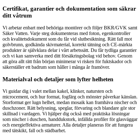
Certifikat, garantier och dokumentation som säkrar
ditt våtrum
Vi arbetar enbart med behöriga montörer och följer BKR/GVK samt
Säker Vatten. Varje steg dokumenteras med foton, egenkontroller
och kvalitetsdokument som du får vid slutbesiktning. Rätt fall mot
golvbrunn, godkända skivmaterial, korrekt tätning och CE-märkta
produkter är självklara delar i vårt arbetssätt. Du får tydliga garantier
och vi kan samverka med ditt försäkringsbolag vid behov. Genom
att göra allt rätt från början minimerar vi risken för fuktskador och
säkerställer ett badrum som håller i många år framöver.
Materialval och detaljer som lyfter helheten
Vi guidar dig i valet mellan kakel, klinker, natursten och
microcement, och hur format, fogfärg och mönster påverkar känslan.
Storformat ger lugn helhet, medan mosaik kan framhäva nischer och
duschzoner. Rätt belysning, speglar, förvaring och blandare gör stor
skillnad i vardagen. Vi hjälper dig också med praktiska lösningar
som nischer i duschen, handdukstork, infällda profiler för glasväggar
och energieffektiva armaturer. Alla detaljer planeras för att fungera
med tätskikt, fall och städbarhet.