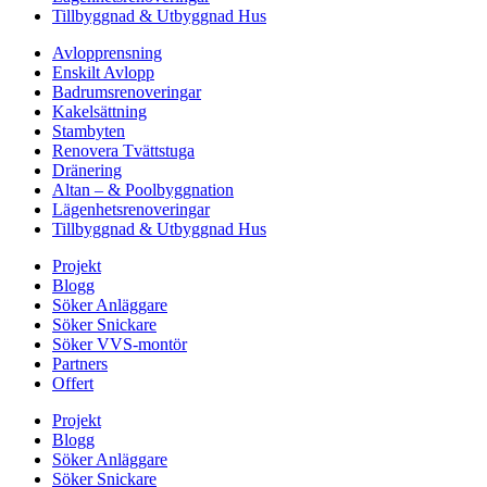
Tillbyggnad & Utbyggnad Hus
Avlopprensning
Enskilt Avlopp
Badrumsrenoveringar
Kakelsättning
Stambyten
Renovera Tvättstuga
Dränering
Altan – & Poolbyggnation
Lägenhetsrenoveringar
Tillbyggnad & Utbyggnad Hus
Projekt
Blogg
Söker Anläggare
Söker Snickare
Söker VVS-montör
Partners
Offert
Projekt
Blogg
Söker Anläggare
Söker Snickare