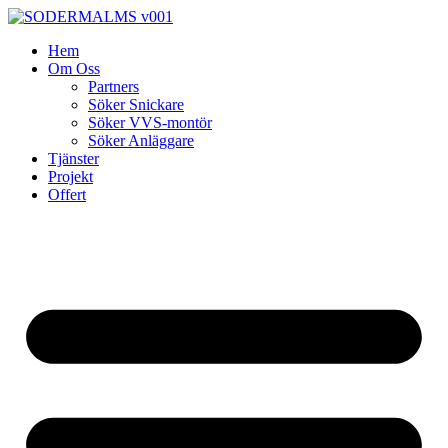
Skip
to
Hem
content
Om Oss
Partners
Söker Snickare
Söker VVS-montör
Söker Anläggare
Tjänster
Projekt
Offert