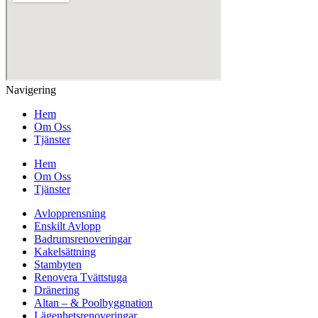
Navigering
Hem
Om Oss
Tjänster
Hem
Om Oss
Tjänster
Avlopprensning
Enskilt Avlopp
Badrumsrenoveringar
Kakelsättning
Stambyten
Renovera Tvättstuga
Dränering
Altan – & Poolbyggnation
Lägenhetsrenoveringar