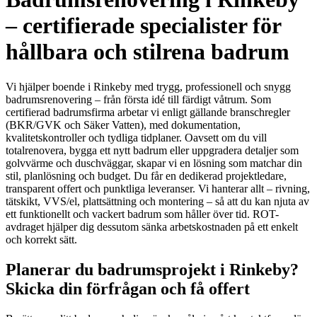
– certifierade specialister för
hållbara och stilrena badrum
Vi hjälper boende i Rinkeby med trygg, professionell och snygg
badrumsrenovering – från första idé till färdigt våtrum. Som
certifierad badrumsfirma arbetar vi enligt gällande branschregler
(BKR/GVK och Säker Vatten), med dokumentation,
kvalitetskontroller och tydliga tidplaner. Oavsett om du vill
totalrenovera, bygga ett nytt badrum eller uppgradera detaljer som
golvvärme och duschväggar, skapar vi en lösning som matchar din
stil, planlösning och budget. Du får en dedikerad projektledare,
transparent offert och punktliga leveranser. Vi hanterar allt – rivning,
tätskikt, VVS/el, plattsättning och montering – så att du kan njuta av
ett funktionellt och vackert badrum som håller över tid. ROT-
avdraget hjälper dig dessutom sänka arbetskostnaden på ett enkelt
och korrekt sätt.
Planerar du badrumsprojekt i Rinkeby?
Skicka din förfrågan och få offert