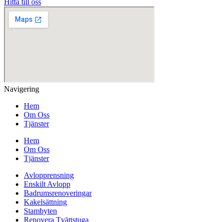
Hitta till oss
Navigering
Hem
Om Oss
Tjänster
Hem
Om Oss
Tjänster
Avlopprensning
Enskilt Avlopp
Badrumsrenoveringar
Kakelsättning
Stambyten
Renovera Tvättstuga