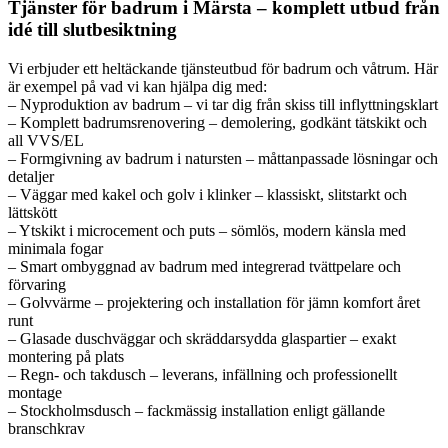
Tjänster för badrum i Märsta – komplett utbud från
idé till slutbesiktning
Vi erbjuder ett heltäckande tjänsteutbud för badrum och våtrum. Här
är exempel på vad vi kan hjälpa dig med:
– Nyproduktion av badrum – vi tar dig från skiss till inflyttningsklart
– Komplett badrumsrenovering – demolering, godkänt tätskikt och
all VVS/EL
– Formgivning av badrum i natursten – måttanpassade lösningar och
detaljer
– Väggar med kakel och golv i klinker – klassiskt, slitstarkt och
lättskött
– Ytskikt i microcement och puts – sömlös, modern känsla med
minimala fogar
– Smart ombyggnad av badrum med integrerad tvättpelare och
förvaring
– Golvvärme – projektering och installation för jämn komfort året
runt
– Glasade duschväggar och skräddarsydda glaspartier – exakt
montering på plats
– Regn- och takdusch – leverans, infällning och professionellt
montage
– Stockholmsdusch – fackmässig installation enligt gällande
branschkrav