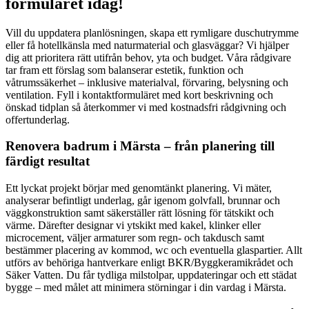
formuläret idag!
Vill du uppdatera planlösningen, skapa ett rymligare duschutrymme
eller få hotellkänsla med naturmaterial och glasväggar? Vi hjälper
dig att prioritera rätt utifrån behov, yta och budget. Våra rådgivare
tar fram ett förslag som balanserar estetik, funktion och
våtrumssäkerhet – inklusive materialval, förvaring, belysning och
ventilation. Fyll i kontaktformuläret med kort beskrivning och
önskad tidplan så återkommer vi med kostnadsfri rådgivning och
offertunderlag.
Renovera badrum i Märsta – från planering till
färdigt resultat
Ett lyckat projekt börjar med genomtänkt planering. Vi mäter,
analyserar befintligt underlag, går igenom golvfall, brunnar och
väggkonstruktion samt säkerställer rätt lösning för tätskikt och
värme. Därefter designar vi ytskikt med kakel, klinker eller
microcement, väljer armaturer som regn- och takdusch samt
bestämmer placering av kommod, wc och eventuella glaspartier. Allt
utförs av behöriga hantverkare enligt BKR/Byggkeramikrådet och
Säker Vatten. Du får tydliga milstolpar, uppdateringar och ett städat
bygge – med målet att minimera störningar i din vardag i Märsta.