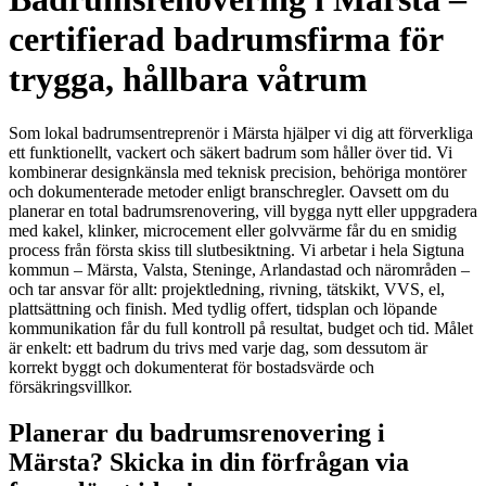
certifierad badrumsfirma för
trygga, hållbara våtrum
Som lokal badrumsentreprenör i Märsta hjälper vi dig att förverkliga
ett funktionellt, vackert och säkert badrum som håller över tid. Vi
kombinerar designkänsla med teknisk precision, behöriga montörer
och dokumenterade metoder enligt branschregler. Oavsett om du
planerar en total badrumsrenovering, vill bygga nytt eller uppgradera
med kakel, klinker, microcement eller golvvärme får du en smidig
process från första skiss till slutbesiktning. Vi arbetar i hela Sigtuna
kommun – Märsta, Valsta, Steninge, Arlandastad och närområden –
och tar ansvar för allt: projektledning, rivning, tätskikt, VVS, el,
plattsättning och finish. Med tydlig offert, tidsplan och löpande
kommunikation får du full kontroll på resultat, budget och tid. Målet
är enkelt: ett badrum du trivs med varje dag, som dessutom är
korrekt byggt och dokumenterat för bostadsvärde och
försäkringsvillkor.
Planerar du badrumsrenovering i
Märsta? Skicka in din förfrågan via