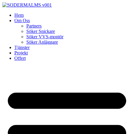
Skip
to
Hem
content
Om Oss
Partners
Söker Snickare
Söker VVS-montör
Söker Anläggare
Tjänster
Projekt
Offert