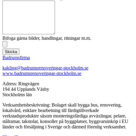
Bifoga gärna bilder, handlingar, ritningar m.m.
Skicka
Badrumsfirma
kakling@badrumsrenoveringar-stockholm.se
www.badrumsrenoveringar-stockholm.se
Adress: Ringvägen
194 44 Upplands Väsby
Stockholms län
Verksamhetsbeskrivning: Bolaget skall bygga hus, renovering,
lokalvård, enklare bearbetning till färdigtillverkade
verkstadsprodukter såsom monteringsfärdiga avväxlingar, pelare,
stålramar, takstolar, konsoller på byggplatser, byggvaruinköp i EU
länder och försäljning i Sverige och därmed förenlig verksamhet.