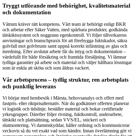
Tryggt utförande med behörighet, kvalitetsmaterial
och dokumentation
Våtrum kräver rätt kompetens. Vårt team är behörigt enligt BKR
och arbetar efter Säker Vatten, med spårbara produkter, godkända
tätskiktssystem och noggrann egenkontroll. Vi följer tillverkarens
anvisningar och branschpraxis för att förebygga fuktskador, säkra
golvfall mot golvbrunn samt uppnå korrekt infästning av glas och
inredning. Efter avslutat arbete får du intyg och dokumentation –
värdefullt för både försäkring och framtida försäljning. Vi lämnar
tydliga garantier på arbete och material och väljer hållbara lösningar
som är enkla att sköta och som åldras vackert.
Vår arbetsprocess – tydlig struktur, ren arbetsplats
och punktlig leverans
Vi börjar med hembesök i Märsta, behovsanalys och offert med
fastpris- eller riktprisalternativ. När du godkänner offerten planerar
vi logistik och tidslinje, beställer material och bokar certifierade
yrkesgrupper. Därefter följer rivning, fuktkontroll, underarbete,
tätskikt och plattsättning, sedan VVS/EL, snickeri och
slutmontering. Vi dammskyddar, håller ordning och kommunicerar
veckovis så du vet exakt vad som händer. Innan överlämning gör vi