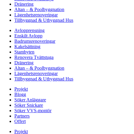
Dränering
Altan – & Poolbyggnation
Lägenhetsrenoveringar
Tillbyggnad & Utbyggnad Hus
Avlopprensning
Enskilt Avlopp
Badrumsrenoveringar
Kakelsättning
Stambyten
Renovera Tvättstuga
Dränering
Altan – & Poolbyggnation
Lägenhetsrenoveringar
Tillbyggnad & Utbyggnad Hus
Projekt
Blogg
Söker Anläggare
Söker Snickare
Söker VVS-montör
Partners
Offert
Projekt