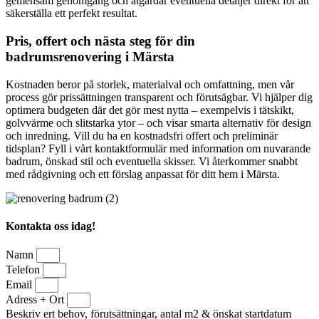
gemensam genomgång och åtgärdar eventuella detaljer direkt för att
säkerställa ett perfekt resultat.
Pris, offert och nästa steg för din
badrumsrenovering i Märsta
Kostnaden beror på storlek, materialval och omfattning, men vår
process gör prissättningen transparent och förutsägbar. Vi hjälper dig
optimera budgeten där det gör mest nytta – exempelvis i tätskikt,
golvvärme och slitstarka ytor – och visar smarta alternativ för design
och inredning. Vill du ha en kostnadsfri offert och preliminär
tidsplan? Fyll i vårt kontaktformulär med information om nuvarande
badrum, önskad stil och eventuella skisser. Vi återkommer snabbt
med rådgivning och ett förslag anpassat för ditt hem i Märsta.
Kontakta oss idag!
Namn
Telefon
Email
Adress + Ort
Beskriv ert behov, förutsättningar, antal m2 & önskat startdatum