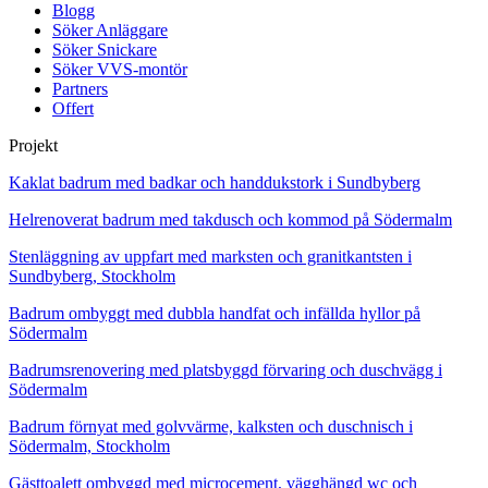
Blogg
Söker Anläggare
Söker Snickare
Söker VVS-montör
Partners
Offert
Projekt
Kaklat badrum med badkar och handdukstork i Sundbyberg
Helrenoverat badrum med takdusch och kommod på Södermalm
Stenläggning av uppfart med marksten och granitkantsten i
Sundbyberg, Stockholm
Badrum ombyggt med dubbla handfat och infällda hyllor på
Södermalm
Badrumsrenovering med platsbyggd förvaring och duschvägg i
Södermalm
Badrum förnyat med golvvärme, kalksten och duschnisch i
Södermalm, Stockholm
Gästtoalett ombyggd med microcement, vägghängd wc och