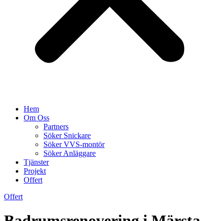
Hem
Om Oss
Partners
Söker Snickare
Söker VVS-montör
Söker Anläggare
Tjänster
Projekt
Offert
Offert
Badrumsrenovering i Märsta –