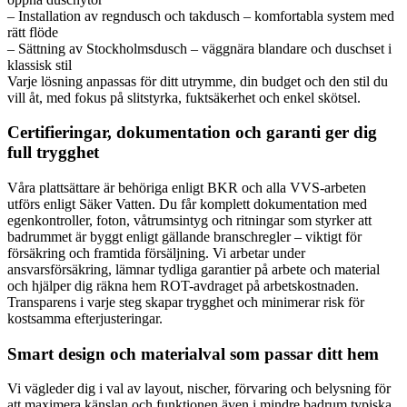
– Installation av regndusch och takdusch – komfortabla system med
rätt flöde
– Sättning av Stockholmsdusch – väggnära blandare och duschset i
klassisk stil
Varje lösning anpassas för ditt utrymme, din budget och den stil du
vill åt, med fokus på slitstyrka, fuktsäkerhet och enkel skötsel.
Certifieringar, dokumentation och garanti ger dig
full trygghet
Våra plattsättare är behöriga enligt BKR och alla VVS-arbeten
utförs enligt Säker Vatten. Du får komplett dokumentation med
egenkontroller, foton, våtrumsintyg och ritningar som styrker att
badrummet är byggt enligt gällande branschregler – viktigt för
försäkring och framtida försäljning. Vi arbetar under
ansvarsförsäkring, lämnar tydliga garantier på arbete och material
och hjälper dig räkna hem ROT-avdraget på arbetskostnaden.
Transparens i varje steg skapar trygghet och minimerar risk för
kostsamma efterjusteringar.
Smart design och materialval som passar ditt hem
Vi vägleder dig i val av layout, nischer, förvaring och belysning för
att maximera känslan och funktionen även i mindre badrum typiska