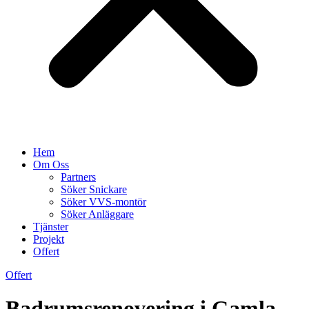
Hem
Om Oss
Partners
Söker Snickare
Söker VVS-montör
Söker Anläggare
Tjänster
Projekt
Offert
Offert
Badrumsrenovering i Gamla