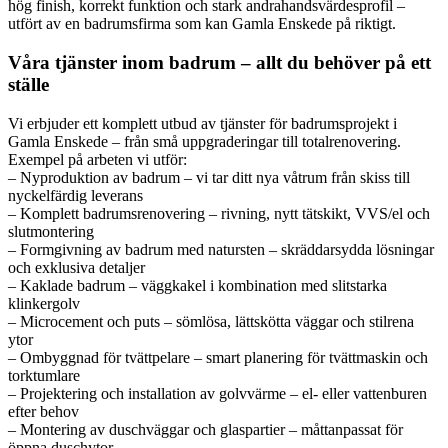
hög finish, korrekt funktion och stark andrahandsvärdesprofil –
utfört av en badrumsfirma som kan Gamla Enskede på riktigt.
Våra tjänster inom badrum – allt du behöver på ett
ställe
Vi erbjuder ett komplett utbud av tjänster för badrumsprojekt i
Gamla Enskede – från små uppgraderingar till totalrenovering.
Exempel på arbeten vi utför:
– Nyproduktion av badrum – vi tar ditt nya våtrum från skiss till
nyckelfärdig leverans
– Komplett badrumsrenovering – rivning, nytt tätskikt, VVS/el och
slutmontering
– Formgivning av badrum med natursten – skräddarsydda lösningar
och exklusiva detaljer
– Kaklade badrum – väggkakel i kombination med slitstarka
klinkergolv
– Microcement och puts – sömlösa, lättskötta väggar och stilrena
ytor
– Ombyggnad för tvättpelare – smart planering för tvättmaskin och
torktumlare
– Projektering och installation av golvvärme – el- eller vattenburen
efter behov
– Montering av duschväggar och glaspartier – måttanpassat för
öppna duschytor