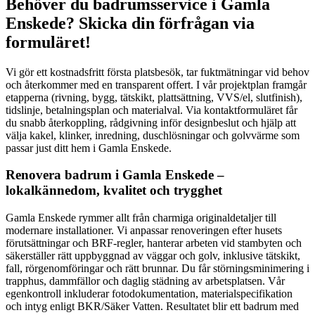
Behöver du badrumsservice i Gamla
Enskede? Skicka din förfrågan via
formuläret!
Vi gör ett kostnadsfritt första platsbesök, tar fuktmätningar vid behov
och återkommer med en transparent offert. I vår projektplan framgår
etapperna (rivning, bygg, tätskikt, plattsättning, VVS/el, slutfinish),
tidslinje, betalningsplan och materialval. Via kontaktformuläret får
du snabb återkoppling, rådgivning inför designbeslut och hjälp att
välja kakel, klinker, inredning, duschlösningar och golvvärme som
passar just ditt hem i Gamla Enskede.
Renovera badrum i Gamla Enskede –
lokalkännedom, kvalitet och trygghet
Gamla Enskede rymmer allt från charmiga originaldetaljer till
modernare installationer. Vi anpassar renoveringen efter husets
förutsättningar och BRF-regler, hanterar arbeten vid stambyten och
säkerställer rätt uppbyggnad av väggar och golv, inklusive tätskikt,
fall, rörgenomföringar och rätt brunnar. Du får störningsminimering i
trapphus, dammfällor och daglig städning av arbetsplatsen. Vår
egenkontroll inkluderar fotodokumentation, materialspecifikation
och intyg enligt BKR/Säker Vatten. Resultatet blir ett badrum med