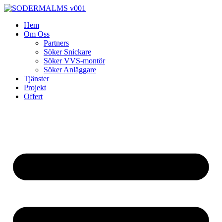
Skip
to
Hem
content
Om Oss
Partners
Söker Snickare
Söker VVS-montör
Söker Anläggare
Tjänster
Projekt
Offert