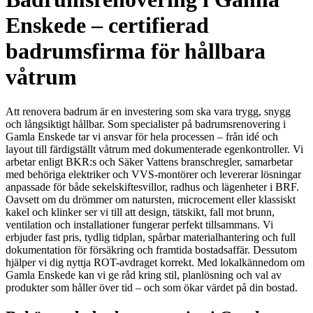
Enskede – certifierad
badrumsfirma för hållbara
våtrum
Att renovera badrum är en investering som ska vara trygg, snygg
och långsiktigt hållbar. Som specialister på badrumsrenovering i
Gamla Enskede tar vi ansvar för hela processen – från idé och
layout till färdigställt våtrum med dokumenterade egenkontroller. Vi
arbetar enligt BKR:s och Säker Vattens branschregler, samarbetar
med behöriga elektriker och VVS-montörer och levererar lösningar
anpassade för både sekelskiftesvillor, radhus och lägenheter i BRF.
Oavsett om du drömmer om natursten, microcement eller klassiskt
kakel och klinker ser vi till att design, tätskikt, fall mot brunn,
ventilation och installationer fungerar perfekt tillsammans. Vi
erbjuder fast pris, tydlig tidplan, spårbar materialhantering och full
dokumentation för försäkring och framtida bostadsaffär. Dessutom
hjälper vi dig nyttja ROT-avdraget korrekt. Med lokalkännedom om
Gamla Enskede kan vi ge råd kring stil, planlösning och val av
produkter som håller över tid – och som ökar värdet på din bostad.