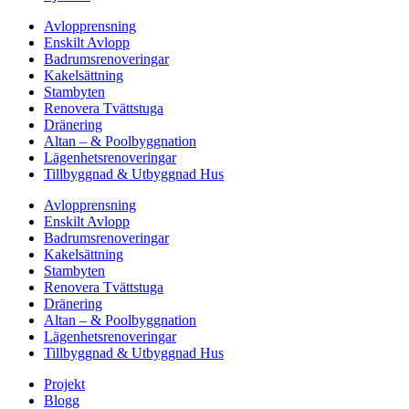
Avlopprensning
Enskilt Avlopp
Badrumsrenoveringar
Kakelsättning
Stambyten
Renovera Tvättstuga
Dränering
Altan – & Poolbyggnation
Lägenhetsrenoveringar
Tillbyggnad & Utbyggnad Hus
Avlopprensning
Enskilt Avlopp
Badrumsrenoveringar
Kakelsättning
Stambyten
Renovera Tvättstuga
Dränering
Altan – & Poolbyggnation
Lägenhetsrenoveringar
Tillbyggnad & Utbyggnad Hus
Projekt
Blogg