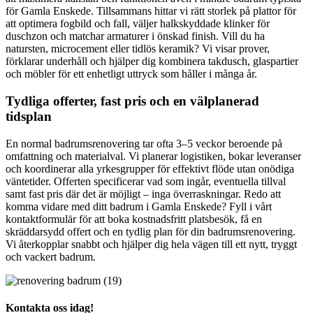
för Gamla Enskede. Tillsammans hittar vi rätt storlek på plattor för
att optimera fogbild och fall, väljer halkskyddade klinker för
duschzon och matchar armaturer i önskad finish. Vill du ha
natursten, microcement eller tidlös keramik? Vi visar prover,
förklarar underhåll och hjälper dig kombinera takdusch, glaspartier
och möbler för ett enhetligt uttryck som håller i många år.
Tydliga offerter, fast pris och en välplanerad
tidsplan
En normal badrumsrenovering tar ofta 3–5 veckor beroende på
omfattning och materialval. Vi planerar logistiken, bokar leveranser
och koordinerar alla yrkesgrupper för effektivt flöde utan onödiga
väntetider. Offerten specificerar vad som ingår, eventuella tillval
samt fast pris där det är möjligt – inga överraskningar. Redo att
komma vidare med ditt badrum i Gamla Enskede? Fyll i vårt
kontaktformulär för att boka kostnadsfritt platsbesök, få en
skräddarsydd offert och en tydlig plan för din badrumsrenovering.
Vi återkopplar snabbt och hjälper dig hela vägen till ett nytt, tryggt
och vackert badrum.
Kontakta oss idag!