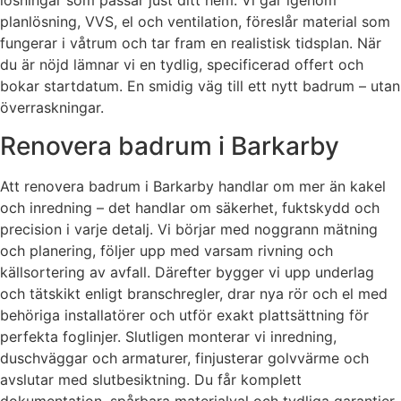
lösningar som passar just ditt hem. Vi går igenom
planlösning, VVS, el och ventilation, föreslår material som
fungerar i våtrum och tar fram en realistisk tidsplan. När
du är nöjd lämnar vi en tydlig, specificerad offert och
bokar startdatum. En smidig väg till ett nytt badrum – utan
överraskningar.
Renovera badrum i Barkarby
Att renovera badrum i Barkarby handlar om mer än kakel
och inredning – det handlar om säkerhet, fuktskydd och
precision i varje detalj. Vi börjar med noggrann mätning
och planering, följer upp med varsam rivning och
källsortering av avfall. Därefter bygger vi upp underlag
och tätskikt enligt branschregler, drar nya rör och el med
behöriga installatörer och utför exakt plattsättning för
perfekta foglinjer. Slutligen monterar vi inredning,
duschväggar och armaturer, finjusterar golvvärme och
avslutar med slutbesiktning. Du får komplett
dokumentation, spårbara materialval och tydliga garantier.