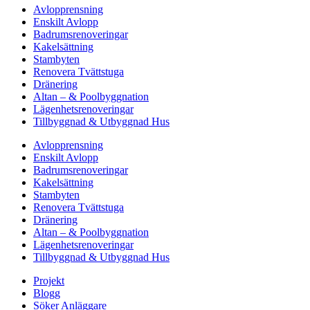
Avlopprensning
Enskilt Avlopp
Badrumsrenoveringar
Kakelsättning
Stambyten
Renovera Tvättstuga
Dränering
Altan – & Poolbyggnation
Lägenhetsrenoveringar
Tillbyggnad & Utbyggnad Hus
Avlopprensning
Enskilt Avlopp
Badrumsrenoveringar
Kakelsättning
Stambyten
Renovera Tvättstuga
Dränering
Altan – & Poolbyggnation
Lägenhetsrenoveringar
Tillbyggnad & Utbyggnad Hus
Projekt
Blogg
Söker Anläggare