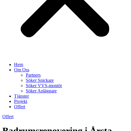
Hem
Om Oss
Partners
Söker Snickare
Söker VVS-montör
Söker Anläggare
Tjänster
Projekt
Offert
Offert
Badrumsrenovering i Årsta –