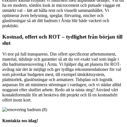
exklusiv känsla erbjuder vi natursten med anpassade detaljer. Vill du
ha en modern, sömlös look är microcement och putsade väggar ett
utmärkt val – lätt att hålla rent och visuellt sammanhållet. Vi
optimerar även belysning, speglar, förvaring, nischer och
glaslösningar så att ditt badrum i Årsta blir både vackert och
praktiskt.
Kostnad, offert och ROT – tydlighet från början till
slut
Vi tror på full transparens. Din offert specificerar arbetsmoment,
material, tidslinje och garantier så att du vet exakt vad som ingår i
din badrumsrenovering i Årsta. Vi hjälper dig att planera för ROT-
avdrag när det är möjligt och ger tydliga rekommendationer för val
som påverkar budgeten mest, till exempel tätskiktssystem,
plattstorlek, glaslösningar och armaturer. Tidsplan och logistik
anpassas för att minimera störningar i vardagen, och vi städar alltid
noggrant efter slutfört arbete. Redo att ta nästa steg? Använd vårt
kontaktformulär för att beskriva ditt projekt och få en kostnadsfri
offert inom kort.
Kontakta oss idag!