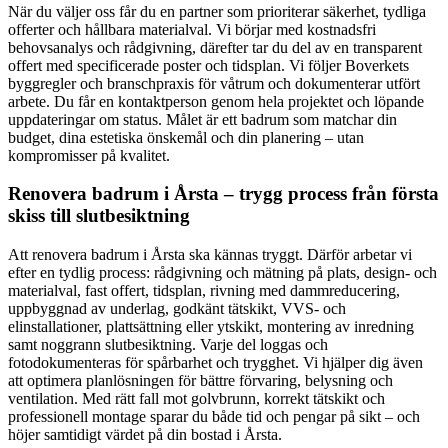
När du väljer oss får du en partner som prioriterar säkerhet, tydliga
offerter och hållbara materialval. Vi börjar med kostnadsfri
behovsanalys och rådgivning, därefter tar du del av en transparent
offert med specificerade poster och tidsplan. Vi följer Boverkets
byggregler och branschpraxis för våtrum och dokumenterar utfört
arbete. Du får en kontaktperson genom hela projektet och löpande
uppdateringar om status. Målet är ett badrum som matchar din
budget, dina estetiska önskemål och din planering – utan
kompromisser på kvalitet.
Renovera badrum i Årsta – trygg process från första
skiss till slutbesiktning
Att renovera badrum i Årsta ska kännas tryggt. Därför arbetar vi
efter en tydlig process: rådgivning och mätning på plats, design- och
materialval, fast offert, tidsplan, rivning med dammreducering,
uppbyggnad av underlag, godkänt tätskikt, VVS- och
elinstallationer, plattsättning eller ytskikt, montering av inredning
samt noggrann slutbesiktning. Varje del loggas och
fotodokumenteras för spårbarhet och trygghet. Vi hjälper dig även
att optimera planlösningen för bättre förvaring, belysning och
ventilation. Med rätt fall mot golvbrunn, korrekt tätskikt och
professionell montage sparar du både tid och pengar på sikt – och
höjer samtidigt värdet på din bostad i Årsta.