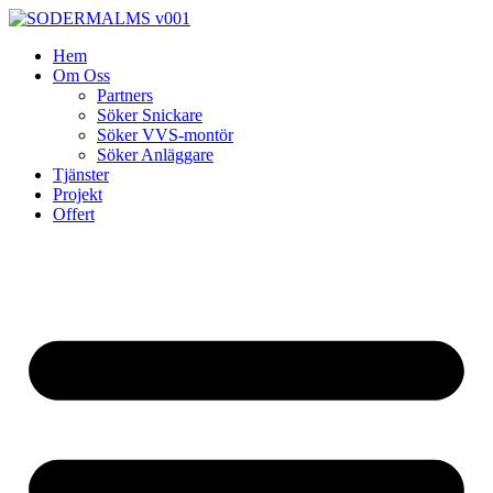
Skip
to
Hem
content
Om Oss
Partners
Söker Snickare
Söker VVS-montör
Söker Anläggare
Tjänster
Projekt
Offert