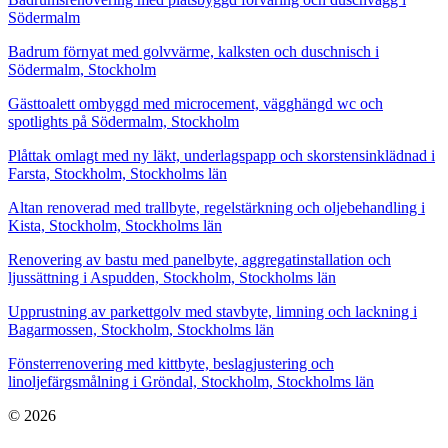
Södermalm
Badrum förnyat med golvvärme, kalksten och duschnisch i
Södermalm, Stockholm
Gästtoalett ombyggd med microcement, vägghängd wc och
spotlights på Södermalm, Stockholm
Plåttak omlagt med ny läkt, underlagspapp och skorstensinklädnad i
Farsta, Stockholm, Stockholms län
Altan renoverad med trallbyte, regelstärkning och oljebehandling i
Kista, Stockholm, Stockholms län
Renovering av bastu med panelbyte, aggregatinstallation och
ljussättning i Aspudden, Stockholm, Stockholms län
Upprustning av parkettgolv med stavbyte, limning och lackning i
Bagarmossen, Stockholm, Stockholms län
Fönsterrenovering med kittbyte, beslagjustering och
linoljefärgsmålning i Gröndal, Stockholm, Stockholms län
© 2026