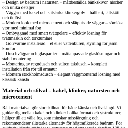
– Design av badrum i natursten – måttbeställda bänkskivor, nischer
och unika detaljer
– Väggar med kakel och slitstarka klinkergolv – hållbart, lättskött
och tidlöst
– Modern look med microcement och slätputsade väggar – sömlösa
ytor med minimal fog
– Ombyggnad med smart tvättpelare – effektiv lösning för
tvättmaskin och torktumlare
– Golvvärme installerad – el eller vattenburen, styrning för jämn
komfort
– Duschväggar och glaspartier – måttanpassade glaslösningar och
stabil montering
– Montering av regndusch och stilren takdusch – komplett
installation från rör till armatur
– Montera stockholmsdusch – elegant väggmonterad lösning med
klassisk känsla
Material och stilval – kakel, klinker, natursten och
microcement
Rätt materialval gör stor skillnad för både känsla och livslängd. Vi
guidar dig mellan kakel och klinker i olika format och ytstrukturer,
hjälper till att välja fog som minskar missfärgning och
rekommenderar slitstarka alternativ för högtrafikerade badrum. För