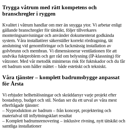
Trygga våtrum med rätt kompetens och
branschregler i ryggen
Kvalitet i våtrum handlar om mer än snygga ytor. Vi arbetar enligt
gällande branschregler för tätskikt, följer tillverkares
monteringsanvisningar och använder dokumenterat godkända
system. Våra installatörer säkerställer korrekt rördragning, tät
anslutning vid genomföringar och fackmässig installation av
golvbrunn och membran. Vi dimensionerar ventilationen för att
undvika fuktproblem och ger råd om belysning (IP-klassning) för
våtzoner. Med vår metodik minimeras risk för fuktskador och du får
ett badrum som håller måttet – både estetiskt och tekniskt.
Våra tjänster – komplett badrumsbygge anpassat
för Årsta
Vi erbjuder helhetslösningar och skräddarsyr varje projekt efter
bostadstyp, budget och stil. Nedan ser du ett urval av våra mest
efterfrågade tjänster:
– Nyproduktion av badrum – från koncept, projektering och
materialval till inflyttningsklart resultat
– Komplett badrumsrenovering – inklusive rivning, nytt tätskikt och
samtliga installationer