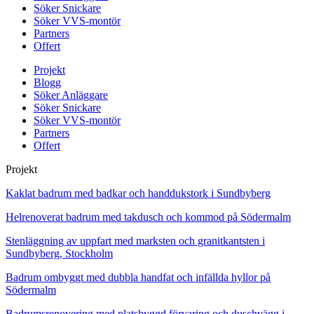
Söker Snickare
Söker VVS-montör
Partners
Offert
Projekt
Blogg
Söker Anläggare
Söker Snickare
Söker VVS-montör
Partners
Offert
Projekt
Kaklat badrum med badkar och handdukstork i Sundbyberg
Helrenoverat badrum med takdusch och kommod på Södermalm
Stenläggning av uppfart med marksten och granitkantsten i
Sundbyberg, Stockholm
Badrum ombyggt med dubbla handfat och infällda hyllor på
Södermalm
Badrumsrenovering med platsbyggd förvaring och duschvägg i