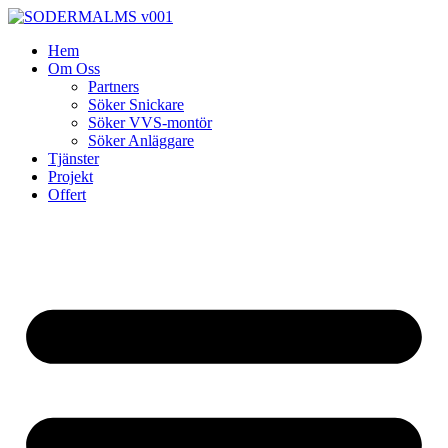
Skip
to
Hem
content
Om Oss
Partners
Söker Snickare
Söker VVS-montör
Söker Anläggare
Tjänster
Projekt
Offert