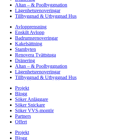
Altan – & Poolbyggnation
Lägenhetsrenoveringar
Tillbyggnad & Utbyggnad Hus
Avlopprensning
Enskilt Avlopp
Badrumsrenoveringar
Kakelsättning
Stambyten
Renovera Tvättstuga
Dränering
Altan – & Poolbyggnation
Lägenhetsrenoveringar
Tillbyggnad & Utbyggnad Hus
Projekt
Blogg
Söker Anläggare
Söker Snickare
Söker VVS-montör
Partners
Offert
Projekt
Blogg