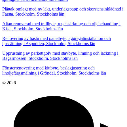
Plåttak omlagt med ny läkt, underlagspapp och skorstensinklädnad i
Farsta, Stockholm, Stockholms län
Altan renoverad med trallbyte, regelstärkning och oljebehandling i
Kista, Stockholm, Stockholms län
Renovering av bastu med panelbyte, aggregatinstallation och
ljussättning i Aspudden, Stockholm, Stockholms län
Upprustning av parkettgolv med stavbyte, limning och lackning i
Bagarmossen, Stockholm, Stockholms län
Fönsterrenovering med kittbyte, beslagjustering och
linoljefärgsmålning i Gröndal, Stockholm, Stockholms län
© 2026