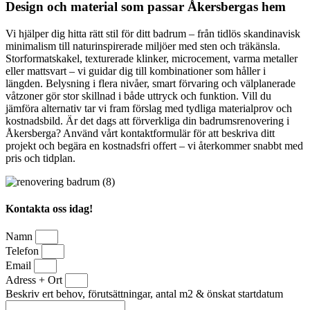
Design och material som passar Åkersbergas hem
Vi hjälper dig hitta rätt stil för ditt badrum – från tidlös skandinavisk
minimalism till naturinspirerade miljöer med sten och träkänsla.
Storformatskakel, texturerade klinker, microcement, varma metaller
eller mattsvart – vi guidar dig till kombinationer som håller i
längden. Belysning i flera nivåer, smart förvaring och välplanerade
våtzoner gör stor skillnad i både uttryck och funktion. Vill du
jämföra alternativ tar vi fram förslag med tydliga materialprov och
kostnadsbild. Är det dags att förverkliga din badrumsrenovering i
Åkersberga? Använd vårt kontaktformulär för att beskriva ditt
projekt och begära en kostnadsfri offert – vi återkommer snabbt med
pris och tidplan.
Kontakta oss idag!
Namn
Telefon
Email
Adress + Ort
Beskriv ert behov, förutsättningar, antal m2 & önskat startdatum