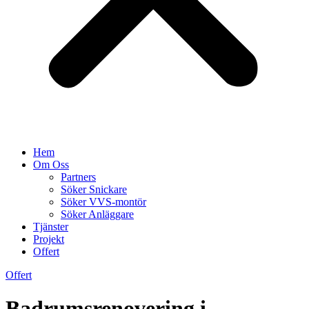
Hem
Om Oss
Partners
Söker Snickare
Söker VVS-montör
Söker Anläggare
Tjänster
Projekt
Offert
Offert
Badrumsrenovering i