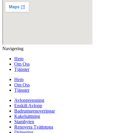
Navigering
Hem
Om Oss
Tjänster
Hem
Om Oss
Tjänster
Avlopprensning
Enskilt Avlopp
Badrumsrenoveringar
Kakelsättning
Stambyten
Renovera Tvättstuga
Dränering