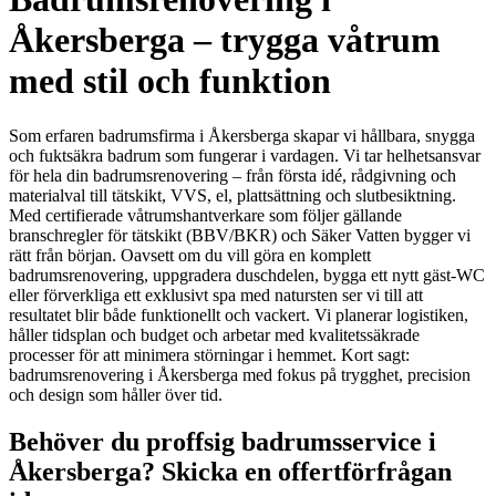
Åkersberga – trygga våtrum
med stil och funktion
Som erfaren badrumsfirma i Åkersberga skapar vi hållbara, snygga
och fuktsäkra badrum som fungerar i vardagen. Vi tar helhetsansvar
för hela din badrumsrenovering – från första idé, rådgivning och
materialval till tätskikt, VVS, el, plattsättning och slutbesiktning.
Med certifierade våtrumshantverkare som följer gällande
branschregler för tätskikt (BBV/BKR) och Säker Vatten bygger vi
rätt från början. Oavsett om du vill göra en komplett
badrumsrenovering, uppgradera duschdelen, bygga ett nytt gäst-WC
eller förverkliga ett exklusivt spa med natursten ser vi till att
resultatet blir både funktionellt och vackert. Vi planerar logistiken,
håller tidsplan och budget och arbetar med kvalitetssäkrade
processer för att minimera störningar i hemmet. Kort sagt:
badrumsrenovering i Åkersberga med fokus på trygghet, precision
och design som håller över tid.
Behöver du proffsig badrumsservice i
Åkersberga? Skicka en offertförfrågan