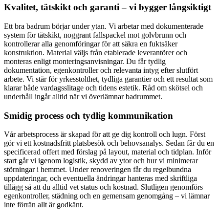
Kvalitet, tätskikt och garanti – vi bygger långsiktigt
Ett bra badrum börjar under ytan. Vi arbetar med dokumenterade
system för tätskikt, noggrant fallspackel mot golvbrunn och
kontrollerar alla genomföringar för att säkra en fuktsäker
konstruktion. Material väljs från etablerade leverantörer och
monteras enligt monteringsanvisningar. Du får tydlig
dokumentation, egenkontroller och relevanta intyg efter slutfört
arbete. Vi står för yrkesstolthet, tydliga garantier och ett resultat som
klarar både vardagsslitage och tidens estetik. Råd om skötsel och
underhåll ingår alltid när vi överlämnar badrummet.
Smidig process och tydlig kommunikation
Vår arbetsprocess är skapad för att ge dig kontroll och lugn. Först
gör vi ett kostnadsfritt platsbesök och behovsanalys. Sedan får du en
specificerad offert med förslag på layout, material och tidplan. Inför
start går vi igenom logistik, skydd av ytor och hur vi minimerar
störningar i hemmet. Under renoveringen får du regelbundna
uppdateringar, och eventuella ändringar hanteras med skriftliga
tillägg så att du alltid vet status och kostnad. Slutligen genomförs
egenkontroller, städning och en gemensam genomgång – vi lämnar
inte förrän allt är godkänt.