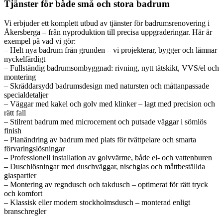
Tjänster för både små och stora badrum
Vi erbjuder ett komplett utbud av tjänster för badrumsrenovering i
Åkersberga – från nyproduktion till precisa uppgraderingar. Här är
exempel på vad vi gör:
– Helt nya badrum från grunden – vi projekterar, bygger och lämnar
nyckelfärdigt
– Fullständig badrumsombyggnad: rivning, nytt tätskikt, VVS/el och
montering
– Skräddarsydd badrumsdesign med natursten och måttanpassade
specialdetaljer
– Väggar med kakel och golv med klinker – lagt med precision och
rätt fall
– Stilrent badrum med microcement och putsade väggar i sömlös
finish
– Planändring av badrum med plats för tvättpelare och smarta
förvaringslösningar
– Professionell installation av golvvärme, både el- och vattenburen
– Duschlösningar med duschväggar, nischglas och måttbeställda
glaspartier
– Montering av regndusch och takdusch – optimerat för rätt tryck
och komfort
– Klassisk eller modern stockholmsdusch – monterad enligt
branschregler