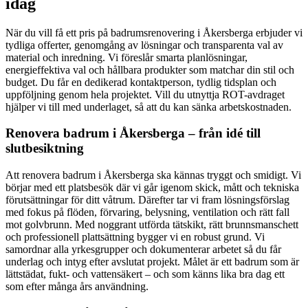
idag
När du vill få ett pris på badrumsrenovering i Åkersberga erbjuder vi
tydliga offerter, genomgång av lösningar och transparenta val av
material och inredning. Vi föreslår smarta planlösningar,
energieffektiva val och hållbara produkter som matchar din stil och
budget. Du får en dedikerad kontaktperson, tydlig tidsplan och
uppföljning genom hela projektet. Vill du utnyttja ROT-avdraget
hjälper vi till med underlaget, så att du kan sänka arbetskostnaden.
Renovera badrum i Åkersberga – från idé till
slutbesiktning
Att renovera badrum i Åkersberga ska kännas tryggt och smidigt. Vi
börjar med ett platsbesök där vi går igenom skick, mått och tekniska
förutsättningar för ditt våtrum. Därefter tar vi fram lösningsförslag
med fokus på flöden, förvaring, belysning, ventilation och rätt fall
mot golvbrunn. Med noggrant utförda tätskikt, rätt brunnsmanschett
och professionell plattsättning bygger vi en robust grund. Vi
samordnar alla yrkesgrupper och dokumenterar arbetet så du får
underlag och intyg efter avslutat projekt. Målet är ett badrum som är
lättstädat, fukt- och vattensäkert – och som känns lika bra dag ett
som efter många års användning.