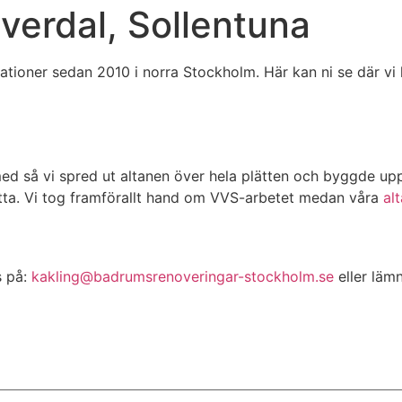
lverdal, Sollentuna
ioner sedan 2010 i norra Stockholm. Här kan ni se där vi hj
d så vi spred ut altanen över hela plätten och byggde up
atta. Vi tog framförallt hand om VVS-arbetet medan våra
al
s på:
kakling@badrumsrenoveringar-stockholm.se
eller lämn