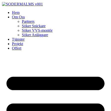
Skip
to
Hem
content
Om Oss
Partners
Söker Snickare
Söker VVS-montör
Söker Anläggare
Tjänster
Projekt
Offert