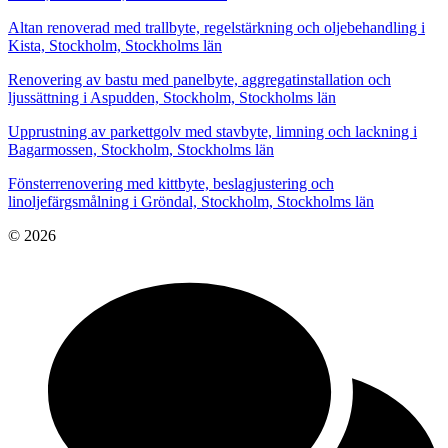
Altan renoverad med trallbyte, regelstärkning och oljebehandling i
Kista, Stockholm, Stockholms län
Renovering av bastu med panelbyte, aggregatinstallation och
ljussättning i Aspudden, Stockholm, Stockholms län
Upprustning av parkettgolv med stavbyte, limning och lackning i
Bagarmossen, Stockholm, Stockholms län
Fönsterrenovering med kittbyte, beslagjustering och
linoljefärgsmålning i Gröndal, Stockholm, Stockholms län
© 2026