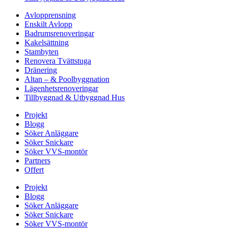
Avlopprensning
Enskilt Avlopp
Badrumsrenoveringar
Kakelsättning
Stambyten
Renovera Tvättstuga
Dränering
Altan – & Poolbyggnation
Lägenhetsrenoveringar
Tillbyggnad & Utbyggnad Hus
Projekt
Blogg
Söker Anläggare
Söker Snickare
Söker VVS-montör
Partners
Offert
Projekt
Blogg
Söker Anläggare
Söker Snickare
Söker VVS-montör