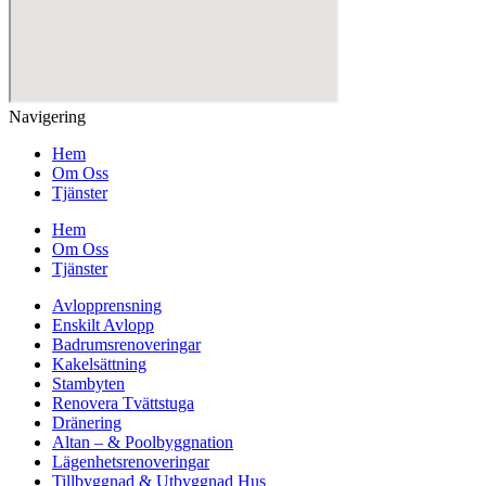
Navigering
Hem
Om Oss
Tjänster
Hem
Om Oss
Tjänster
Avlopprensning
Enskilt Avlopp
Badrumsrenoveringar
Kakelsättning
Stambyten
Renovera Tvättstuga
Dränering
Altan – & Poolbyggnation
Lägenhetsrenoveringar
Tillbyggnad & Utbyggnad Hus