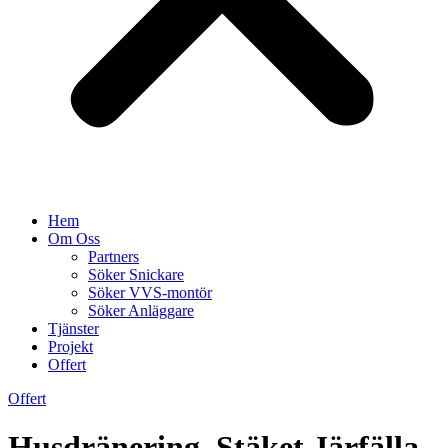
Hem
Om Oss
Partners
Söker Snickare
Söker VVS-montör
Söker Anläggare
Tjänster
Projekt
Offert
Offert
Husdränering. Stäket Järfälla