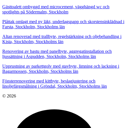
Gästtoalett ombyggd med microcement, vägghängd wc och
spotlights på Södermalm, Stockholm
Plåttak omlagt med ny läkt, underlagspapp och skorstensinklädnad i
Farsta, Stockholm, Stockholms län
Altan renoverad med trallbyte, regelstärkning och oljebehandling i
Kista, Stockholm, Stockholms län
Renovering av bastu med panelbyte, aggregatinstallation och
ljussättning i Aspudden, Stockholm, Stockholms län
Upprustning av parkettgolv med stavbyte, limning och lackning i
Bagarmossen, Stockholm, Stockholms län
Fönsterrenovering med kittbyte, beslagjustering och
linoljefärgsmålning i Gröndal, Stockholm, Stockholms län
© 2026