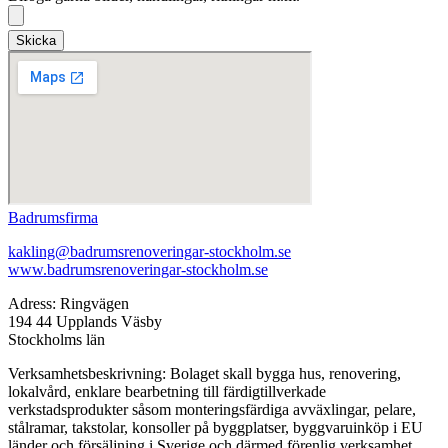
Skicka
Badrumsfirma
kakling@badrumsrenoveringar-stockholm.se
www.badrumsrenoveringar-stockholm.se
Adress: Ringvägen
194 44 Upplands Väsby
Stockholms län
Verksamhetsbeskrivning: Bolaget skall bygga hus, renovering,
lokalvård, enklare bearbetning till färdigtillverkade
verkstadsprodukter såsom monteringsfärdiga avväxlingar, pelare,
stålramar, takstolar, konsoller på byggplatser, byggvaruinköp i EU
länder och försäljning i Sverige och därmed förenlig verksamhet.