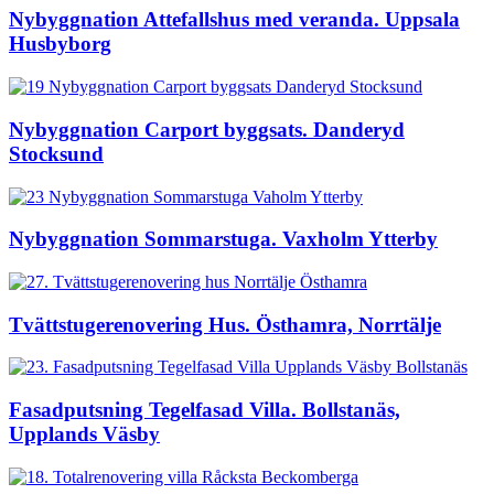
Nybyggnation Attefallshus med veranda. Uppsala
Husbyborg
Nybyggnation Carport byggsats. Danderyd
Stocksund
Nybyggnation Sommarstuga. Vaxholm Ytterby
Tvättstugerenovering Hus. Östhamra, Norrtälje
Fasadputsning Tegelfasad Villa. Bollstanäs,
Upplands Väsby