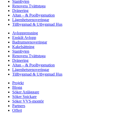
Stambyten
Renovera Tvättstuga
Dränering
Altan – & Poolbyggnation
Lägenhetsrenoveringar
Tillbyggnad & Utbyggnad Hus
Avlopprensning
Enskilt Avlopp
Badrumsrenoveringar
Kakelsättning
Stambyten
Renovera Tvättstuga
Dränering
Altan – & Poolbyggnation
Lägenhetsrenoveringar
Tillbyggnad & Utbyggnad Hus
Projekt
Blogg
Söker Anläggare
Söker Snickare
Söker VVS-montör
Partners
Offert