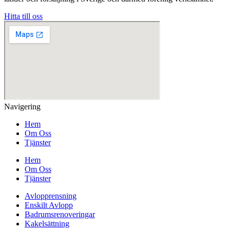
Hitta till oss
Navigering
Hem
Om Oss
Tjänster
Hem
Om Oss
Tjänster
Avlopprensning
Enskilt Avlopp
Badrumsrenoveringar
Kakelsättning