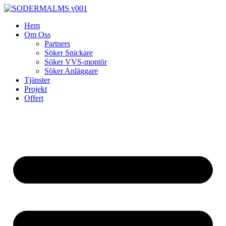
Skip
to
Hem
content
Om Oss
Partners
Söker Snickare
Söker VVS-montör
Söker Anläggare
Tjänster
Projekt
Offert